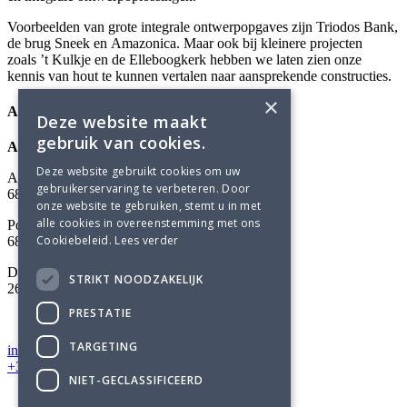
Voorbeelden van grote integrale ontwerpopgaves zijn Triodos Bank,
de brug Sneek en Amazonica. Maar ook bij kleinere projecten
zoals ’t Kulkje en de Elleboogkerk hebben we laten zien onze
kennis van hout te kunnen vertalen naar aansprekende constructies.
×
Adviesbureau Lüning
Deze website maakt
gebruik van cookies.
Adviesbureau Lüning
Deze website gebruikt cookies om uw
Arnhemsestraatweg 358
gebruikerservaring te verbeteren. Door
6881 NK Velp
onze website te gebruiken, stemt u in met
alle cookies in overeenstemming met ons
Postbus 304
Cookiebeleid.
Lees verder
6800 AH Arnhem
Delftechpark 12
STRIKT NOODZAKELIJK
2628 XH Delft
PRESTATIE
TARGETING
info@luning.nl
+31 26 368 3480
NIET-GECLASSIFICEERD
Home