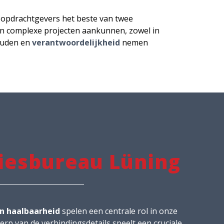
 opdrachtgevers het beste van twee
e en complexe projecten aankunnen, zowel in
houden en
verantwoordelijkheid
nemen
iesbureau Lüning
n haalbaarheid
spelen een centrale rol in onze
rp van de verbindingsdetails speelt een cruciale