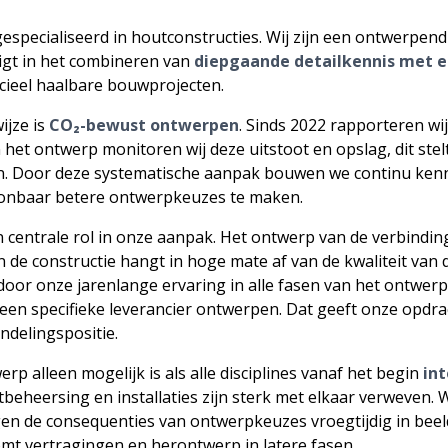
especialiseerd in houtconstructies. Wij zijn een ontwerpend
igt in het combineren van
diepgaande detailkennis met 
cieel haalbare bouwprojecten.
ijze is
CO₂-bewust ontwerpen
. Sinds 2022 rapporteren wi
 het ontwerp monitoren wij deze uitstoot en opslag, dit stel
ken. Door deze systematische aanpak bouwen we continu ken
oonbaar betere ontwerpkeuzes te maken.
 centrale rol in onze aanpak. Het ontwerp van de verbindings
de constructie hangt in hoge mate af van de kwaliteit van d
door onze jarenlange ervaring in alle fasen van het ontwe
een specifieke leverancier ontwerpen. Dat geeft onze opdra
delingspositie.
 alleen mogelijk is als alle disciplines vanaf het begin
in
htbeheersing en installaties zijn sterk met elkaar verweven.
gen de consequenties van ontwerpkeuzes vroegtijdig in bee
mt vertragingen en herontwerp in latere fasen.