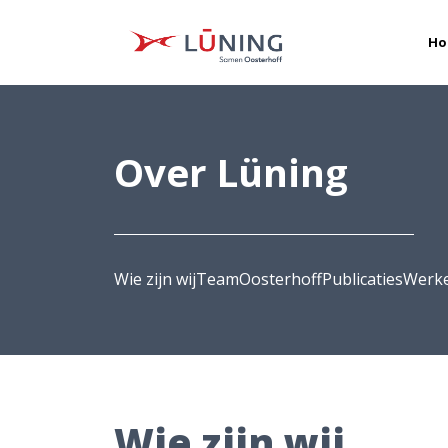
Ho
Over Lüning
Wie zijn wij
Team
Oosterhoff
Publicaties
Werke
Wie zijn wij