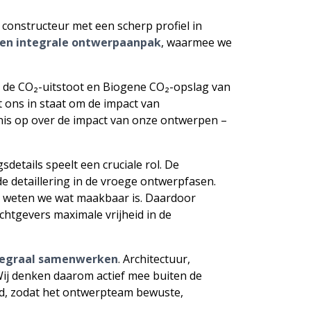
 constructeur met een scherp profiel in
een integrale ontwerpaanpak
, waarmee we
j de CO₂-uitstoot en Biogene CO₂-opslag van
t ons in staat om de impact van
nis op over de impact van onze ontwerpen –
details speelt een cruciale rol. De
e detaillering in de vroege ontwerpfasen.
rp weten we wat maakbaar is. Daardoor
chtgevers maximale vrijheid in de
tegraal samenwerken
. Architectuur,
 Wij denken daarom actief mee buiten de
ld, zodat het ontwerpteam bewuste,