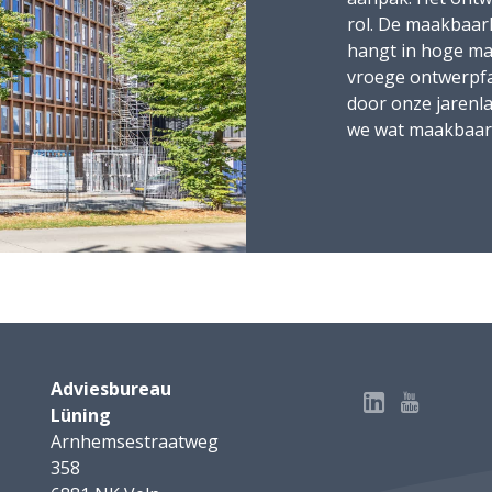
rol. De maakbaarh
hangt in hoge mate
vroege ontwerpfa
door onze jarenla
we wat maakbaar 
Adviesbureau
Lüning
Arnhemsestraatweg
358