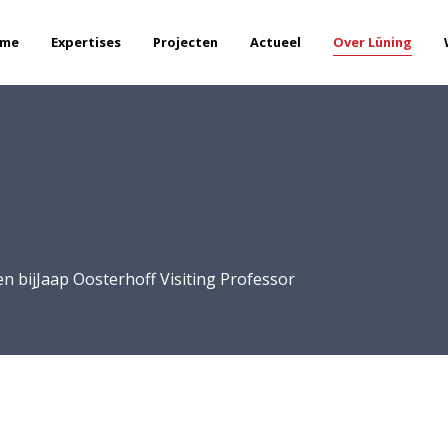
me
Expertises
Projecten
Actueel
Over Lüning
n bij
Jaap Oosterhoff Visiting Professor