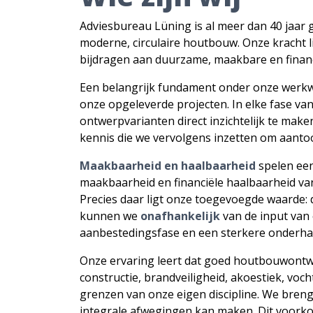
Adviesbureau Lüning is al meer dan 40 jaar g
moderne, circulaire houtbouw. Onze kracht l
bijdragen aan duurzame, maakbare en finan
Een belangrijk fundament onder onze werkw
onze opgeleverde projecten. In elke fase van
ontwerpvarianten direct inzichtelijk te ma
kennis die we vervolgens inzetten om aant
Maakbaarheid en haalbaarheid
spelen een
maakbaarheid en financiële haalbaarheid van 
Precies daar ligt onze toegevoegde waarde: 
kunnen we
onafhankelijk
van de input van 
aanbestedingsfase en een sterkere onderhan
Onze ervaring leert dat goed houtbouwontwerp
constructie, brandveiligheid, akoestiek, voc
grenzen van onze eigen discipline. We bren
integrale afwegingen kan maken. Dit voorko