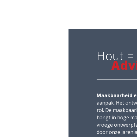
Hout =
Adv
Maakbaarheid e
aanpak. Het ontwe
rol. De maakbaarh
hangt in hoge mate
vroege ontwerpfa
door onze jarenla