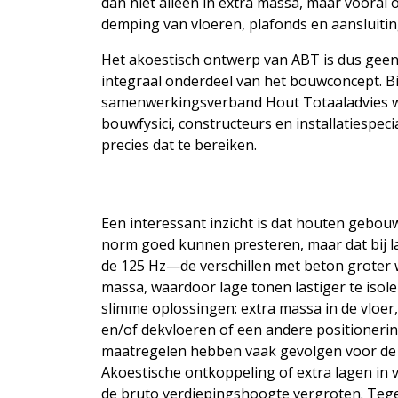
dan niet alleen in extra massa, maar vooral
demping van vloeren, plafonds en aansluitin
Het akoestisch ontwerp van ABT is dus geen
integraal onderdeel van het bouwconcept. B
samenwerkingsverband Hout Totaaladvies w
bouwfysici, constructeurs en installatiespe
precies dat te bereiken.
Een interessant inzicht is dat houten gebo
norm goed kunnen presteren, maar dat bij 
de 125 Hz—de verschillen met beton groter 
massa, waardoor lage tonen lastiger te isole
slimme oplossingen: extra massa in de vloer
en/of dekvloeren of een andere positionering
maatregelen hebben vaak gevolgen voor de
Akoestische ontkoppeling of extra lagen in
de bruto verdiepingshoogte vergroten. Tege