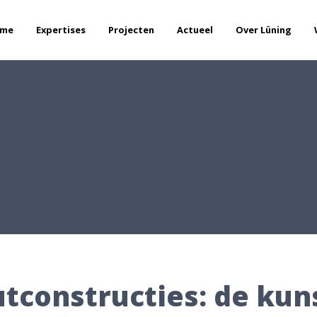
me
Expertises
Projecten
Actueel
Over Lüning
tconstructies: de kuns