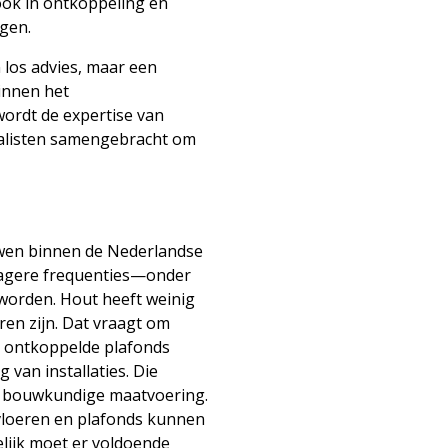
 ook in ontkoppeling en
gen.
 los advies, maar een
innen het
ordt de expertise van
cialisten samengebracht om
uwen binnen de Nederlandse
lagere frequenties—onder
worden. Hout heeft weinig
ren zijn. Dat vraagt om
, ontkoppelde plafonds
 van installaties. Die
 bouwkundige maatvoering.
 vloeren en plafonds kunnen
lijk moet er voldoende