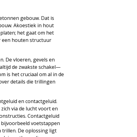
etonnen gebouw. Dat is
bouw. Akoestiek in hout
eplaten; het gaat om het
or een houten structuur
en. De vloeren, gevels en
ltijd de zwakste schakel—
 is het cruciaal om al in de
er details die trillingen
htgeluid en contactgeluid.
zich via de lucht voort en
onstructies. Contactgeluid
g, bijvoorbeeld voetstappen
trillen. De oplossing ligt