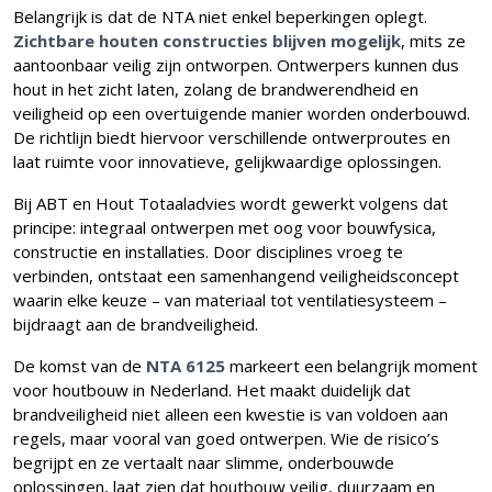
Belangrijk is dat de NTA niet enkel beperkingen oplegt.
Zichtbare houten constructies blijven mogelijk
, mits ze
aantoonbaar veilig zijn ontworpen. Ontwerpers kunnen dus
hout in het zicht laten, zolang de brandwerendheid en
veiligheid op een overtuigende manier worden onderbouwd.
De richtlijn biedt hiervoor verschillende ontwerproutes en
laat ruimte voor innovatieve, gelijkwaardige oplossingen.
Bij ABT en Hout Totaaladvies wordt gewerkt volgens dat
principe: integraal ontwerpen met oog voor bouwfysica,
constructie en installaties. Door disciplines vroeg te
verbinden, ontstaat een samenhangend veiligheidsconcept
waarin elke keuze – van materiaal tot ventilatiesysteem –
bijdraagt aan de brandveiligheid.
De komst van de
NTA 6125
markeert een belangrijk moment
voor houtbouw in Nederland. Het maakt duidelijk dat
brandveiligheid niet alleen een kwestie is van voldoen aan
regels, maar vooral van goed ontwerpen. Wie de risico’s
begrijpt en ze vertaalt naar slimme, onderbouwde
oplossingen, laat zien dat houtbouw veilig, duurzaam en