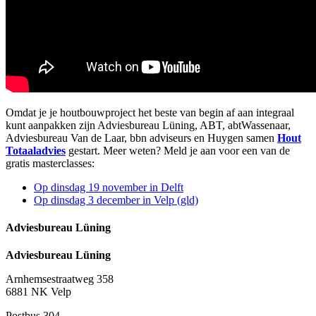
Omdat je je houtbouwproject het beste van begin af aan integraal
kunt aanpakken zijn Adviesbureau Lüning, ABT, abtWassenaar,
Adviesbureau Van de Laar, bbn adviseurs en Huygen samen
Hout
Totaaladvies
gestart. Meer weten? Meld je aan voor een van de
gratis masterclasses:
Op dinsdag 19 november in Delft
Op dinsdag 3 december in Velp (gld)
Adviesbureau Lüning
Adviesbureau Lüning
Arnhemsestraatweg 358
6881 NK Velp
Postbus 304