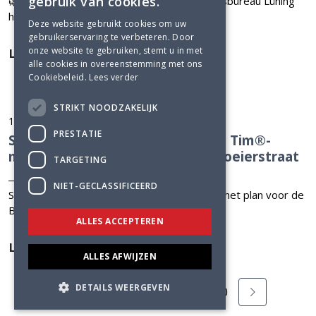
gebruik van cookies.
🌿 Wij groeien. Groei jij met ons mee? Adviesbureau Lüning
heeft op...
Deze website gebruikt cookies om uw
gebruikerservaring te verbeteren. Door
onze website te gebruiken, stemt u in met
Lees meer
alle cookies in overeenstemming met ons
Cookiebeleid.
Lees verder
STRIKT NOODZAKELIJK
17 feb 2026
PRESTATIE
Slimme houtbouw in Purmerend: Tim®-
methodiek in de praktijk bij de Boeierstraat
TARGETING
NIET-GECLASSIFICEERD
Snelle en slimme woningbouw in hout. Dat is het plan voor de
Boeierstraat in...
ALLES ACCEPTEREN
Lees meer
ALLES AFWIJZEN
DETAILS WEERGEVEN
1
2
3
...
20