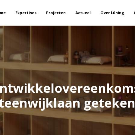
me
Expertises
Projecten
Actueel
Over Lüning
ntwikkelovereenkom
teenwijklaan geteke