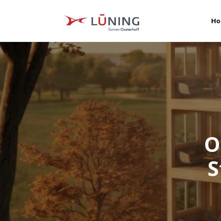
Ho
O
S