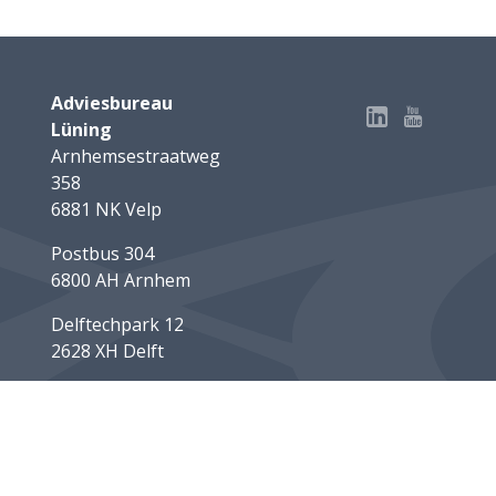
Adviesbureau
Lüning
Arnhemsestraatweg
358
6881 NK Velp
Postbus 304
6800 AH Arnhem
Delftechpark 12
2628 XH Delft
info@luning.nl
+31 26 368 3480