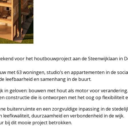
ekend voor het houtbouwproject aan de Steenwijklaan in De
ouw met 63 woningen, studio’s en appartementen in de soci
 de leefbaarheid en samenhang in de buurt.
jk in geloven: bouwen met hout als motor voor veranderin
n constructie die is ontworpen met het oog op flexibiliteit 
e buitenruimte en een zorgvuldige inpassing in de stedelij
n leefkwaliteit, duurzaamheid en verbondenheid in de wijk.
r bij dit mooie project betrokken.