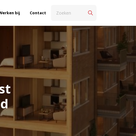
Werken bij
Contact
st
nd