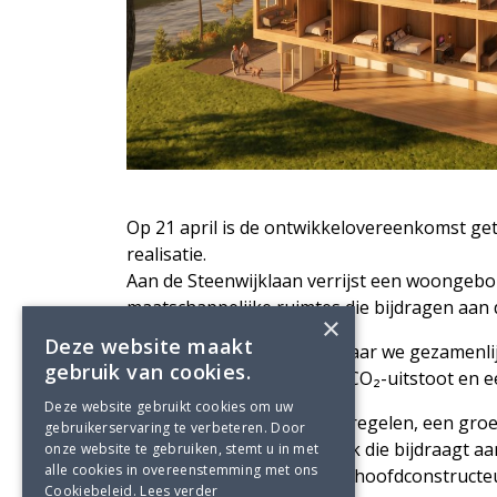
Op 21 april is de ontwikkelovereenkomst get
realisatie.
Aan de Steenwijklaan verrijst een woongeb
maatschappelijke ruimtes die bijdragen aan
×
Deze website maakt
Het project weerspiegelt waar we gezamenli
gebruik van cookies.
binnenklimaat, een lagere CO₂-uitstoot en ee
Deze website gebruikt cookies om uw
Met natuurinclusieve maatregelen, een groen
gebruikerservaring te verbeteren. Door
gebouw. Het wordt een plek die bijdraagt aa
onze website te gebruiken, stemt u in met
alle cookies in overeenstemming met ons
Adviesbureau Lüning is als hoofdconstructeu
Cookiebeleid.
Lees verder