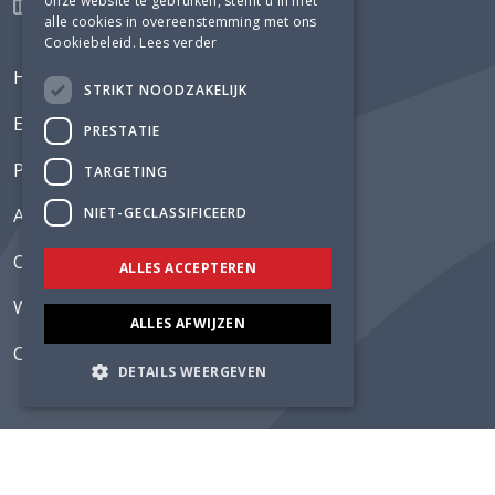
onze website te gebruiken, stemt u in met
alle cookies in overeenstemming met ons
Cookiebeleid.
Lees verder
Home
STRIKT NOODZAKELIJK
Expertises
PRESTATIE
Projecten
TARGETING
NIET-GECLASSIFICEERD
Actueel
Over Lüning
ALLES ACCEPTEREN
Werken bij
ALLES AFWIJZEN
Contact
DETAILS WEERGEVEN