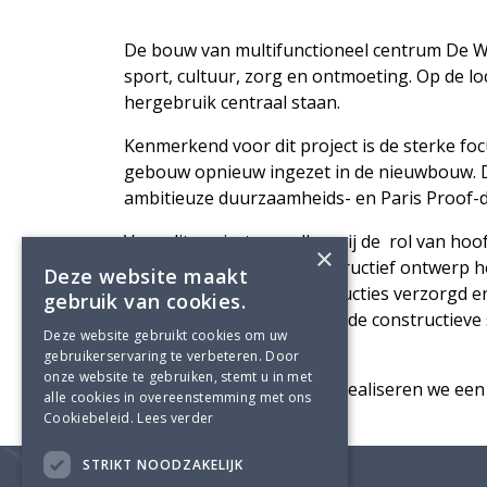
De bouw van multifunctioneel centrum De Wa
sport, cultuur, zorg en ontmoeting. Op de 
hergebruik centraal staan.
Kenmerkend voor dit project is de sterke foc
gebouw opnieuw ingezet in de nieuwbouw. D
ambitieuze duurzaamheids- en Paris Proof-d
Voor dit project vervullen wij de rol van ho
×
ontwerpfase van het constructief ontwerp h
Deze website maakt
hout, staal en betonconstructies verzorgd en
gebruik van cookies.
coördinerend constructeur de constructieve
Deze website gebruikt cookies om uw
deelconstructeur.
gebruikerservaring te verbeteren. Door
onze website te gebruiken, stemt u in met
Samen met onze partners realiseren we een
alle cookies in overeenstemming met ons
Cookiebeleid.
Lees verder
STRIKT NOODZAKELIJK