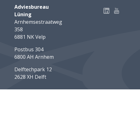
Adviesbureau
Lüning
Arnhemsestraatweg
358
6881 NK Velp
Postbus 304
6800 AH Arnhem
Delftechpark 12
2628 XH Delft
info@luning.nl
+31 26 368 3480
Algemene vo
webmix