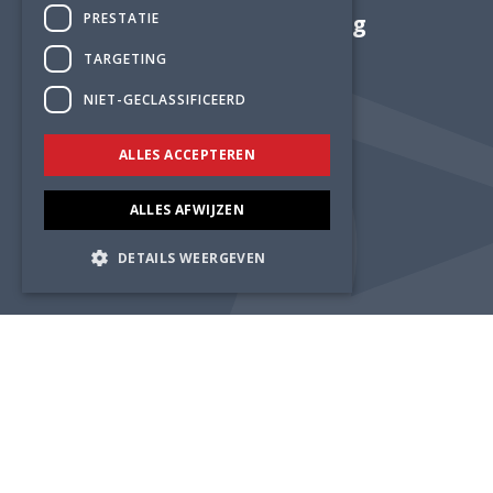
PRESTATIE
Adviesbureau Lüning
TARGETING
NIET-GECLASSIFICEERD
ALLES ACCEPTEREN
ALLES AFWIJZEN
DETAILS WEERGEVEN
© 2026 Adviesbureau Lüning |
Maatwerk website