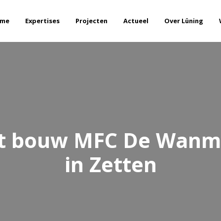
me
Expertises
Projecten
Actueel
Over Lüning
rt bouw MFC De Wanm
in Zetten