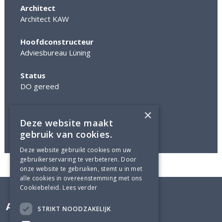
Architect
Architect KAW
Hoofdconstructeur
Adviesbureau Lüning
Status
DO gereed
Foto's
×
©Architect KAW
Deze website maakt
gebruik van cookies.
Deze website gebruikt cookies om uw
gebruikerservaring te verbeteren. Door
onze website te gebruiken, stemt u in met
alle cookies in overeenstemming met ons
Cookiebeleid.
Lees verder
Adviesbureau Lüning
STRIKT NOODZAKELIJK