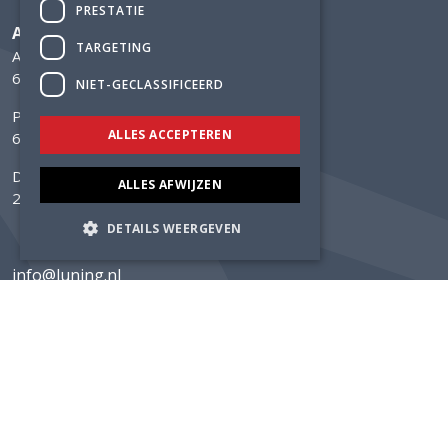
PRESTATIE
Adviesbureau Lüning
TARGETING
Arnhemsestraatweg 358
6881 NK Velp
NIET-GECLASSIFICEERD
Postbus 304
ALLES ACCEPTEREN
6800 AH Arnhem
Delftechpark 12
ALLES AFWIJZEN
2628 XH Delft
DETAILS WEERGEVEN
info@luning.nl
+31 26 368 3480
Home