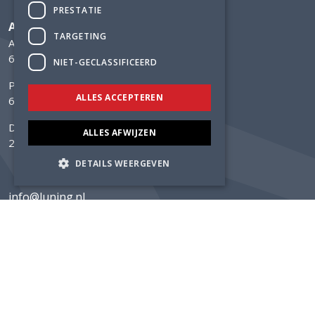
PRESTATIE
Adviesbureau Lüning
TARGETING
Arnhemsestraatweg 358
6881 NK Velp
NIET-GECLASSIFICEERD
Postbus 304
ALLES ACCEPTEREN
6800 AH Arnhem
Delftechpark 12
ALLES AFWIJZEN
2628 XH Delft
DETAILS WEERGEVEN
info@luning.nl
+31 26 368 3480
Home