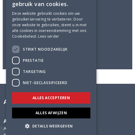
Constructeur houtconstructies
gebruik van cookies.
Adviesbureau Lüning
Deze website gebruikt cookies om uw
gebruikerservaring te verbeteren. Door
Aannemer
onze website te gebruiken, stemt u in met
BVR Groep, Roosendaal
alle cookies in overeenstemming met ons
Cookiebeleid.
Lees verder
Status
gerealiseerd in 2007
STRIKT NOODZAKELIJK
PRESTATIE
TARGETING
NIET-GECLASSIFICEERD
ALLES ACCEPTEREN
Adviesbureau Lüning
ALLES AFWIJZEN
Adviesbureau Lüning
DETAILS WEERGEVEN
Arnhemsestraatweg 358
6881 NK Velp