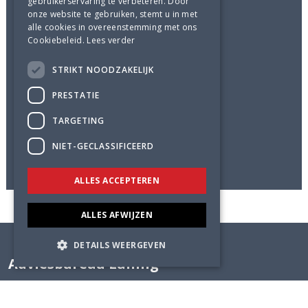
gebruikerservaring te verbeteren. Door
Adviesbureau Lüning
onze website te gebruiken, stemt u in met
alle cookies in overeenstemming met ons
Aannemer
Cookiebeleid.
Lees verder
Wijnen Bouwgroep
STRIKT NOODZAKELIJK
Status
PRESTATIE
Opgeleverd november 2025
TARGETING
Foto's
© Marcel IJzerman
NIET-GECLASSIFICEERD
ALLES ACCEPTEREN
ALLES AFWIJZEN
DETAILS WEERGEVEN
Adviesbureau Lüning
Adviesbureau Lüning