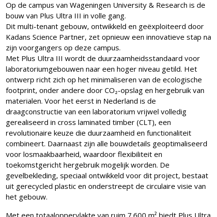
Op de campus van Wageningen University & Research is de
bouw van Plus Ultra III in volle gang.
Dit multi-tenant gebouw, ontwikkeld en geëxploiteerd door
Kadans Science Partner, zet opnieuw een innovatieve stap na
zijn voorgangers op deze campus.
Met Plus Ultra III wordt de duurzaamheidsstandaard voor
laboratoriumgebouwen naar een hoger niveau getild. Het
ontwerp richt zich op het minimaliseren van de ecologische
footprint, onder andere door CO₂-opslag en hergebruik van
materialen. Voor het eerst in Nederland is de
draagconstructie van een laboratorium vrijwel volledig
gerealiseerd in cross laminated timber (CLT), een
revolutionaire keuze die duurzaamheid en functionaliteit
combineert. Daarnaast zijn alle bouwdetails geoptimaliseerd
voor losmaakbaarheid, waardoor flexibiliteit en
toekomstgericht hergebruik mogelijk worden. De
gevelbekleding, speciaal ontwikkeld voor dit project, bestaat
uit gerecycled plastic en onderstreept de circulaire visie van
het gebouw.
Met een totaaloppervlakte van ruim 7.600 m² biedt Plus Ultra