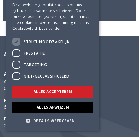
Gerealiseerd in 2016
Deze website gebruikt cookies om uw
gebruikerservaring te verbeteren. Door
onze website te gebruiken, stemt u in met
alle cookies in overeenstemming met ons
Cookiebeleid.
Lees verder
STRIKT NOODZAKELIJK
Adviesbureau Lüning
PRESTATIE
TARGETING
Adviesbureau Lüning
NIET-GECLASSIFICEERD
Arnhemsestraatweg 358
6881 NK Velp
ALLES ACCEPTEREN
Postbus 304
6800 AH Arnhem
ALLES AFWIJZEN
Delftechpark 12
DETAILS WEERGEVEN
2628 XH Delft