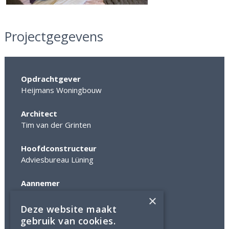
Projectgegevens
Opdrachtgever
Heijmans Woningbouw
Architect
Tim van der Grinten
Hoofdconstructeur
Adviesbureau Lüning
Aannemer
Heijmans Woningbouw
×
Deze website maakt
Status
gebruik van cookies.