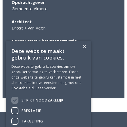
Opdrachtgever
Gemeente Almere
Architect
Drost + van Veen
Constructeur houtconstructie​
×
Adviesbureau Lüning
Deze website maakt
gebruik van cookies.
Aannemer
Deze website gebruikt cookies om uw
gebruikerservaring te verbeteren. Door
Status
onze website te gebruiken, stemt u in met
Gerealiseerd in 2008
alle cookies in overeenstemming met ons
Cookiebeleid.
Lees verder
STRIKT NOODZAKELIJK
PRESTATIE
TARGETING