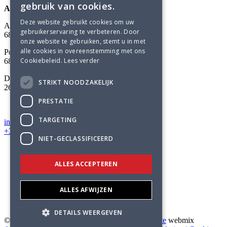
gebruik van cookies.
Adviesbureau Lüning
Deze website gebruikt cookies om uw
Arnhemsestraatweg 358
gebruikerservaring te verbeteren. Door
6881 NK Velp
onze website te gebruiken, stemt u in met
alle cookies in overeenstemming met ons
Postbus 304
Cookiebeleid.
Lees verder
6800 AH Arnhem
Delftechpark 12
STRIKT NOODZAKELIJK
2628 XH Delft
PRESTATIE
TARGETING
info@luning.nl
+31 26 368 3480
NIET-GECLASSIFICEERD
Home
Expertises
ALLES ACCEPTEREN
Projecten
Actueel
Over Lüning
ALLES AFWIJZEN
Werken bij
Contact
DETAILS WEERGEVEN
© 2026 Adviesbureau Lüning |
Maatwerk website
webmix