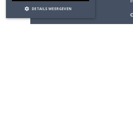
Status
i
DETAILS WEERGEVEN
Foto's
©
Adviesbureau Lüning