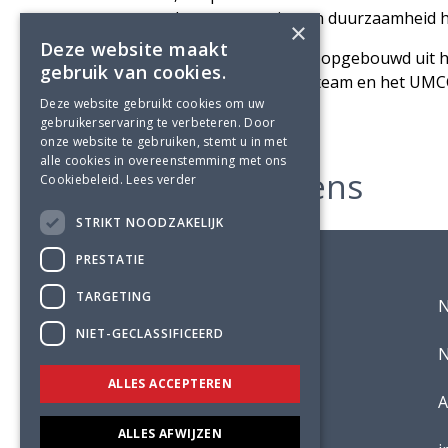
wetenschap, ontmoeting en duurzaamheid h
×
Deze website maakt
Het gebouw is grotendeels opgebouwd uit 
gebruik van cookies.
onderstrepen het ontwerpteam en het UMCG 
uitstoot.
Deze website gebruikt cookies om uw
gebruikerservaring te verbeteren. Door
onze website te gebruiken, stemt u in met
alle cookies in overeenstemming met ons
Projectgegevens
Cookiebeleid.
Lees verder
STRIKT NOODZAKELIJK
PRESTATIE
TARGETING
Opdrachtgever
NIET-GECLASSIFICEERD
Architect
N
ALLES ACCEPTEREN
Hoofdconstructeur
A
ALLES AFWIJZEN