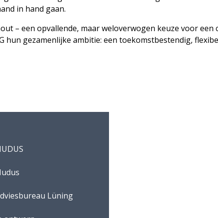
and in hand gaan.
hout – een opvallende, maar weloverwogen keuze voor ee
hun gezamenlijke ambitie: een toekomstbestendig, flexib
NUDUS
udus
dviesbureau Lüning