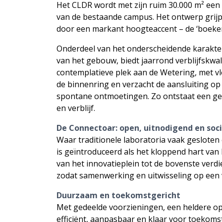
Het CLDR wordt met zijn ruim 30.000 m² een 
van de bestaande campus. Het ontwerp grijpt
door een markant hoogteaccent – de ‘boeken
Onderdeel van het onderscheidende karakter 
van het gebouw, biedt jaarrond verblijfskwali
contemplatieve plek aan de Wetering, met v
de binnenring en verzacht de aansluiting o
spontane ontmoetingen. Zo ontstaat een geb
en verblijf.
De Connectoar: open, uitnodigend en so
Waar traditionele laboratoria vaak gesloten 
is geïntroduceerd als het kloppend hart van 
van het innovatieplein tot de bovenste verd
zodat samenwerking en uitwisseling op een 
Duurzaam en toekomstgericht
Met gedeelde voorzieningen, een heldere op
efficiënt, aanpasbaar en klaar voor toekom