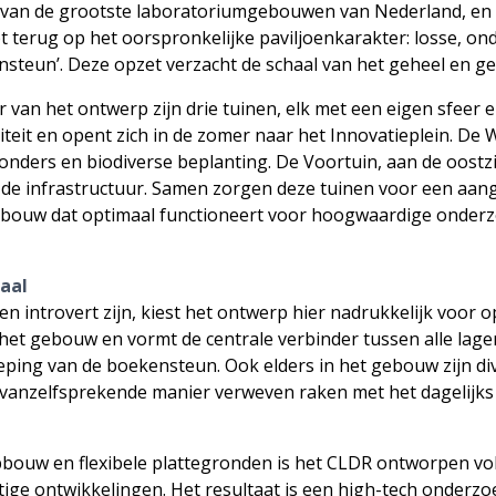
van de grootste laboratoriumgebouwen van Nederland, en is
 terug op het oorspronkelijke paviljoenkarakter: losse, o
steun’. Deze opzet verzacht de schaal van het geheel en g
van het ontwerp zijn drie tuinen, elk met een eigen sfeer e
teit en opent zich in de zomer naar het Innovatieplein. De W
londers en biodiverse beplanting. De Voortuin, aan de oost
p de infrastructuur. Samen zorgen deze tuinen voor een aa
ouw dat optimaal functioneert voor hoogwaardige onderzoe
ciaal
en introvert zijn, kiest het ontwerp hier nadrukkelijk voor
het gebouw en vormt de centrale verbinder tussen alle lagen, 
ieping van de boekensteun. Ook elders in het gebouw zijn d
vanzelfsprekende manier verweven raken met het dagelijks
bouw en flexibele plattegronden is het CLDR ontworpen volg
stige ontwikkelingen. Het resultaat is een high-tech onder