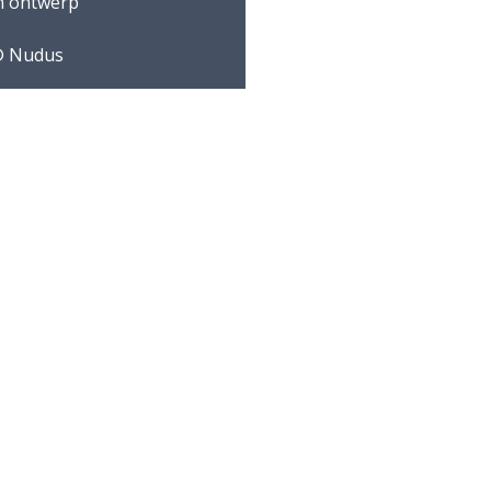
n ontwerp
 Nudus
Adviesbureau
Lüning
Arnhemsestraatweg
358
6881 NK Velp
Postbus 304
6800 AH Arnhem