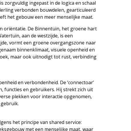
 zorgvuldig ingepast in de logica en schaal
nderling verbonden bouwdelen, gearticuleerd
eeft het gebouw een meer menselijke maat.
n oriëntatie. De Binnentuin, het groene hart
atertuin, aan de westzijde, is een
zijde, vormt een groene overgangszone naar
ngenaam binnenklimaat, visuele openheid en
k, maar ook uitnodigt tot rust, verbinding
 openheid en verbondenheid. De ‘connectoar’
functies en gebruikers. Hij strekt zich uit
iverse plekken voor interactie opgenomen,
 gebruik.
ens het principe van shared service:
zoeksgebouw met een menselijke maat, waar