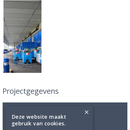
Projectgegevens
×
Opdrachtgever
Deze website maakt
Breustedt Chemie B.V, Apeldoorn
gebruik van cookies.