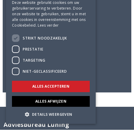
Deze website gebruikt cookies om uw
Architect
gebruikerservaring te verbeteren. Door
Courage Architecten, Apeldoorn
onze website te gebruiken, stemt u in met
alle cookies in overeenstemming met ons
Hoofdconstructeur
Cookiebeleid.
Lees verder
Adviesbureau Lüning
STRIKT NOODZAKELIJK
Aannemer
PRESTATIE
Aan de Stegge BV, Twello
TARGETING
Status
NIET-GECLASSIFICEERD
gerealiseerd in 2012
ALLES ACCEPTEREN
ALLES AFWIJZEN
DETAILS WEERGEVEN
Adviesbureau Lüning