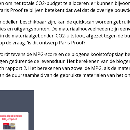
n om het totale CO2-budget te alloceren: er kunnen bijvoo
aris Proof te blijven betekent dat wel dat de overige bouwd
-modellen beschikbaar zijn, kan de quickscan worden gebrui
ies en uitgangspunten. De materiaalhoeveelheden zijn eenvo
cht in de materiaalgebonden CO2-uitstoot, afgezet tegen de b
 de vraag: ‘is dit ontwerp Paris Proof?’.
rdt tevens de MPG-score en de biogene koolstofopslag ber
agen gedurende de levensduur. Het berekenen van de bioge
ch rapport 2. Het berekenen van zowel de MPG, als de mate
van de duurzaamheid van de gebruikte materialen van het o