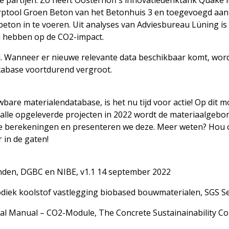
 partijen. Zo heeft Oosterhoff’s innovatiedenktank Quake
tool Groen Beton van het Betonhuis 3 en toegevoegd aan de
ton in te voeren. Uit analyses van Adviesbureau Lüning is
n hebben op de CO2-impact.
. Wanneer er nieuwe relevante data beschikbaar komt, word
atabase voortdurend vergroot.
are materialendatabase, is het nu tijd voor actie! Op dit 
 alle opgeleverde projecten in 2022 wordt de materiaalgeb
e berekeningen en presenteren we deze. Meer weten? Hou o
 in de gaten!
nden, DGBC en NIBE, v1.1 14 september 2022
ek koolstof vastlegging biobased bouwmaterialen, SGS Sea
cal Manual – CO2-Module, The Concrete Sustainainability Cou