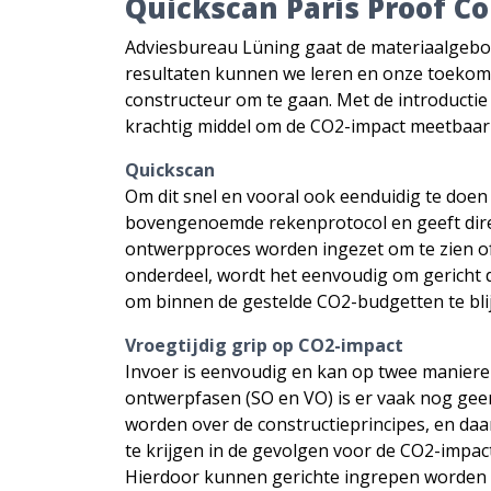
Quickscan Paris Proof Co
Adviesbureau Lüning gaat de materiaalgebond
resultaten kunnen we leren en onze toekoms
constructeur om te gaan. Met de introduct
krachtig middel om de CO2-impact meetbaa
Quickscan
Om dit snel en vooral ook eenduidig te doen
bovengenoemde rekenprotocol en geeft direct
ontwerpproces worden ingezet om te zien of e
onderdeel, wordt het eenvoudig om gericht 
om binnen de gestelde CO2-budgetten te bli
Vroegtijdig grip op CO2-impact
Invoer is eenvoudig en kan op twee manieren,
ontwerpfasen (SO en VO) is er vaak nog geen
worden over de constructieprincipes, en daa
te krijgen in de gevolgen voor de CO2-impact
Hierdoor kunnen gerichte ingrepen worden g