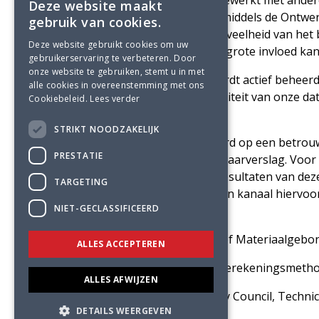
waarbij wordt ook samengewerkt met andere
Deze website maakt
betonmengsels berekend middels de Ontwerp
gebruik van cookies.
separaat de wapeningshoeveelheid van het be
Deze website gebruikt cookies om uw
toegepast wapeningsstaal grote invloed ka
gebruikerservaring te verbeteren. Door
onze website te gebruiken, stemt u in met
De materialendatabase wordt actief beheerd
alle cookies in overeenstemming met ons
wordt de kwantiteit en kwaliteit van onze d
Cookiebeleid.
Lees verder
Aan de slag!
STRIKT NOODZAKELIJK
Met de quickscan, gebaseerd op een betrouwb
PRESTATIE
hand aan haar eerste CO2-jaarverslag. Voor
weken verwachten we de resultaten van dez
TARGETING
constructies en ons Linkedin kanaal hiervoor
NIET-GECLASSIFICEERD
Literatuur
1 Rekenprotocol Paris Proof Materiaalgebo
ALLES ACCEPTEREN
2 Onderzoek rapportage Berekeningsmethodi
ALLES AFWIJZEN
3 Concrete Sustainainability Council, Techni
DETAILS WEERGEVEN