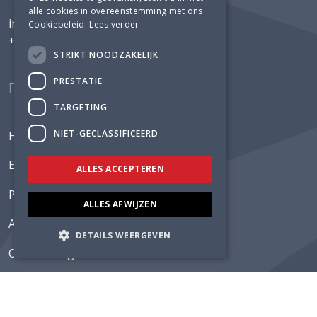
alle cookies in overeenstemming met ons
info@luning.nl
Cookiebeleid.
Lees verder
+31 26 368 3480
STRIKT NOODZAKELIJK
PRESTATIE
TARGETING
NIET-GECLASSIFICEERD
Home
Expertises
ALLES ACCEPTEREN
Projecten
ALLES AFWIJZEN
Actueel
DETAILS WEERGEVEN
Over Lüning
Werken bij
Contact