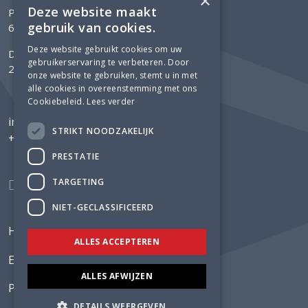
×
Deze website maakt
Postbus 304
gebruik van cookies.
6800 AH Arnhem
Deze website gebruikt cookies om uw
Delftechpark 12
gebruikerservaring te verbeteren. Door
2628 XH Delft
onze website te gebruiken, stemt u in met
alle cookies in overeenstemming met ons
Cookiebeleid.
Lees verder
info@luning.nl
STRIKT NOODZAKELIJK
+31 26 368 3480
PRESTATIE
TARGETING
NIET-GECLASSIFICEERD
Home
ALLES ACCEPTEREN
Expertises
ALLES AFWIJZEN
Projecten
DETAILS WEERGEVEN