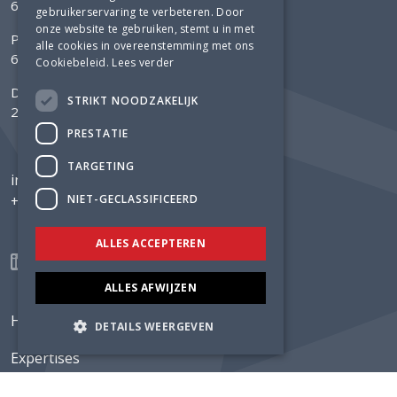
6881 NK Velp
gebruikerservaring te verbeteren. Door
onze website te gebruiken, stemt u in met
Postbus 304
alle cookies in overeenstemming met ons
6800 AH Arnhem
Cookiebeleid.
Lees verder
Delftechpark 12
STRIKT NOODZAKELIJK
2628 XH Delft
PRESTATIE
TARGETING
info@luning.nl
NIET-GECLASSIFICEERD
+31 26 368 3480
ALLES ACCEPTEREN
ALLES AFWIJZEN
Home
DETAILS WEERGEVEN
Expertises
Projecten