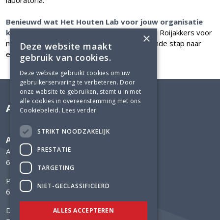
laboratoria.
Benieuwd wat Het Houten Lab voor jouw organisatie
kan betekenen?
Neem contact op met Rudi Roijakkers voor
×
meer informatie. Samen zetten we de volgende stap naar
Deze website maakt
een circulaire toekomst!
gebruik van cookies.
Deze website gebruikt cookies om uw
gebruikerservaring te verbeteren. Door
onze website te gebruiken, stemt u in met
alle cookies in overeenstemming met ons
Adviesbureau Lüning
Cookiebeleid.
Lees verder
STRIKT NOODZAKELIJK
Adviesbureau Lüning
PRESTATIE
Arnhemsestraatweg 358
6881 NK Velp
TARGETING
Postbus 304
NIET-GECLASSIFICEERD
6800 AH Arnhem
Delftechpark 12
ALLES ACCEPTEREN