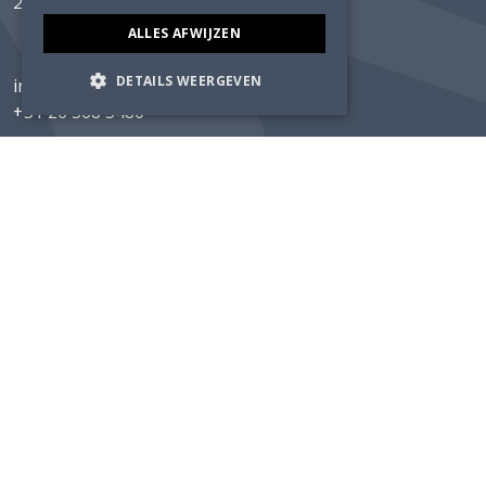
2628 XH Delft
ALLES AFWIJZEN
DETAILS WEERGEVEN
info@luning.nl
+31 26 368 3480
Home
Expertises
Projecten
Actueel
Over Lüning
Werken bij