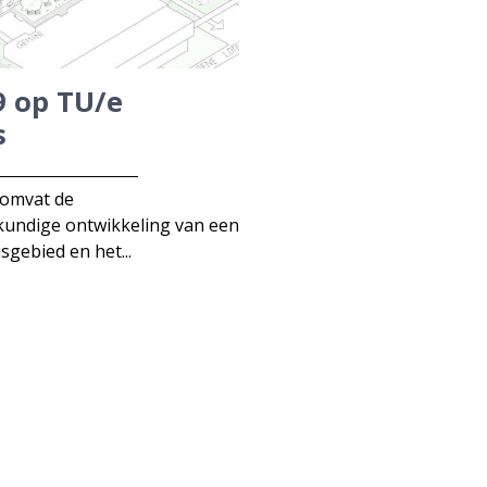
9 op TU/e
s
 omvat de
undige ontwikkeling van een
gebied en het...