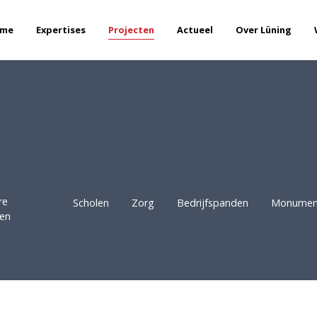
me
Expertises
Projecten
Actueel
Over Lüning
re
Scholen
Zorg
Bedrijfspanden
Monumen
en